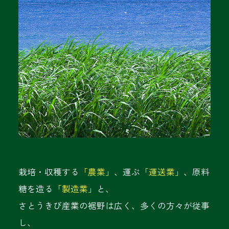
栽培・収穫する
「農業」
、運ぶ
「運送業」
、原料
糖を造る
「製造業」
と、
さとうきび産業の裾野は広く、多くの方々が従事
し、