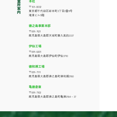
事業所案内
本社
〒101-0032
東京都千代田区岩本町3丁目2番9号
滝清ビル9階
徳之島事業本部
〒891-7621
鹿児島県大島郡天城町兼久高釣2337
伊仙工場
〒891-8201
鹿児島県大島郡伊仙町伊仙3710
徳和瀬工場
〒891-7111
鹿児島県大島郡徳之島町徳和瀬2180
亀徳倉庫
〒891-7102
鹿児島県大島郡徳之島町亀徳2184－37