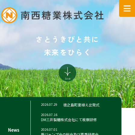
さとうきびと共に
未来をひらく
2026.07.29
徳之島町夏植え出発式
2026.07.16
DM三井製糖株式会社にて視察研修
News
2026.07.01
新ジャンプ会の総会及び夏季研修会