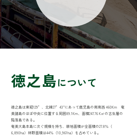
徳之島
について
徳之島は東経129゜、北緯27゜43”にあって鹿児島の南南西 460Km 奄
美諸島のほぼ中央に位置する周囲89.1Km、面積247.76 K㎡の古生層の
陥落島である。
奄美大島本島に次ぐ規模を持ち、耕地面積が全面積の27.8％（
6,890ha）林野面積は44％（10,961ha）を占めている。