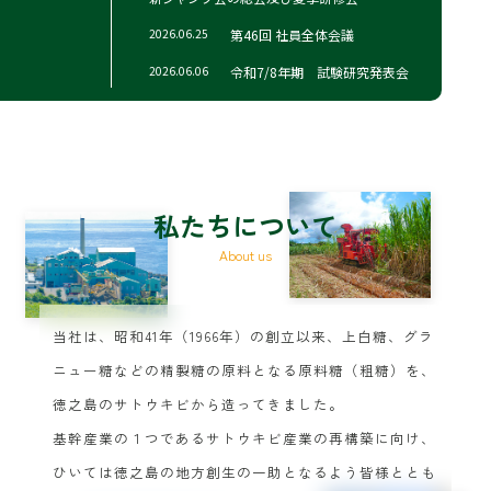
2026.06.25
第46回 社員全体会議
2026.06.06
令和7/8年期 試験研究発表会
私たちについて
About us
当社は、昭和41年（1966年）の創立以来、上白糖、グラ
ニュー糖などの精製糖の原料となる原料糖（粗糖）を、
徳之島のサトウキビから造ってきました。
基幹産業の１つであるサトウキビ産業の再構築に向け、
ひいては徳之島の地方創生の一助となるよう皆様ととも