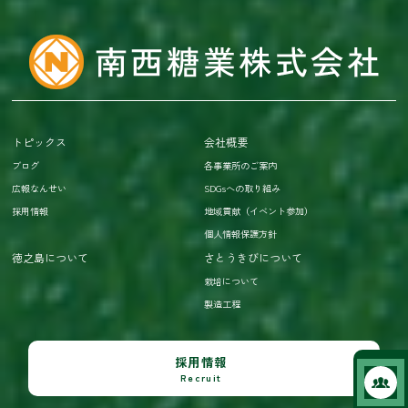
トピックス
会社概要
ブログ
各事業所のご案内
広報なんせい
SDGsへの取り組み
採用情報
地域貢献（イベント参加）
個人情報保護方針
徳之島について
さとうきびについて
栽培について
製造工程
採用情報
Recruit