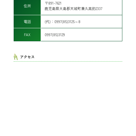
〒891-7621
住所
鹿児島県大島郡天城町兼久高釣2337
電話
(代)：0997(85)3125～8
FAX
0997(85)3129
アクセス