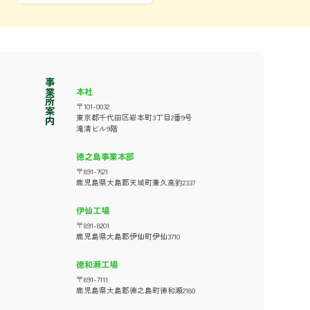
事業所案内
本社
〒101-0032
東京都千代田区岩本町3丁目2番9号
滝清ビル9階
徳之島事業本部
〒891-7621
鹿児島県大島郡天城町兼久高釣2337
伊仙工場
〒891-8201
鹿児島県大島郡伊仙町伊仙3710
徳和瀬工場
〒891-7111
鹿児島県大島郡徳之島町徳和瀬2180