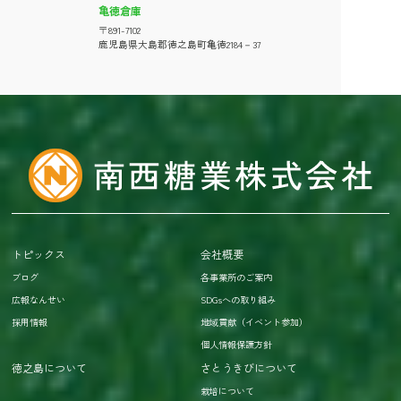
亀徳倉庫
〒891-7102
鹿児島県大島郡徳之島町亀徳2184－37
トピックス
会社概要
ブログ
各事業所のご案内
広報なんせい
SDGsへの取り組み
採用情報
地域貢献（イベント参加）
個人情報保護方針
徳之島について
さとうきびについて
栽培について