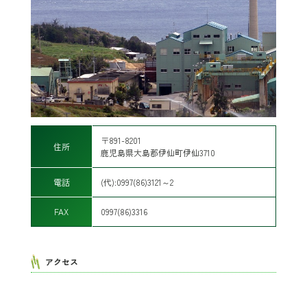
〒891-8201
住所
鹿児島県大島郡伊仙町伊仙3710
電話
(代):0997(86)3121～2
FAX
0997(86)3316
アクセス