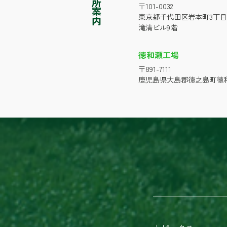
事業所案内
〒101-0032
東京都千代田区岩本町3丁目
滝清ビル9階
徳和瀬工場
〒891-7111
鹿児島県大島郡徳之島町徳和瀬