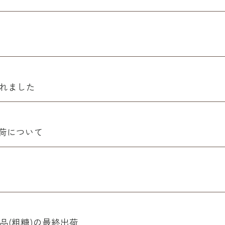
されました
出荷について
品(粗糖)の最終出荷