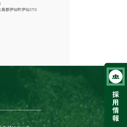
1
島郡伊仙町伊仙3710
採
用
情
報