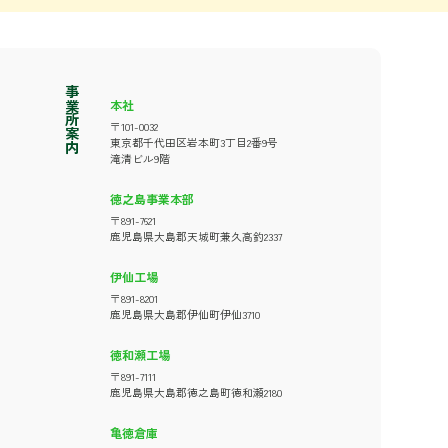
事業所案内
本社
〒101-0032
東京都千代田区岩本町3丁目2番9号
滝清ビル9階
徳之島事業本部
〒891-7621
鹿児島県大島郡天城町兼久高釣2337
伊仙工場
〒891-8201
鹿児島県大島郡伊仙町伊仙3710
徳和瀬工場
〒891-7111
鹿児島県大島郡徳之島町徳和瀬2180
亀徳倉庫