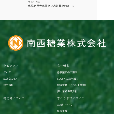
〒891-7102
鹿児島県大島郡徳之島町亀徳2184－37
トピックス
会社概要
ブログ
各事業所のご案内
広報なんせい
SDGsへの取り組み
採用情報
地域貢献（イベント参加）
個人情報保護方針
徳之島について
さとうきびについて
栽培について
製造工程