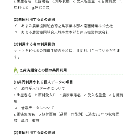
a.生産者名 b.圃場名 c.刈取状態 d.受入各重量 e.甘蔗糖度 f.
原料代金 g.控除金額
(2)共同利用する者の範囲
イ．あまみ農業協同組合徳之島事業本部と南西糖業株式会社
ロ．あまみ農業協同組合天城事業本部と南西糖業株式会社
(3)利用する者の利用目的
サトウキビ代金の精算手続のために、共同利用させていただきま
す。
2.共済組合との間の共同利用
(1)共同利用される個人データの項目
イ．原料受入れデータについて
a.生産者名 b.原料受入日 c.農家集落名 d.受入各重量 e.甘蔗糖
度
ロ．営農データについて
a.圃場集落名 b.植付面積（品種・作型別）c.過去3ヵ年の収穫面
積、単収、収穫
(2)共同利用する者の範囲