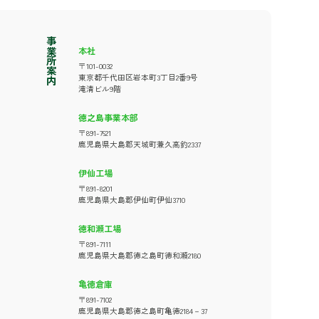
事業所案内
本社
〒101-0032
東京都千代田区岩本町3丁目2番9号
滝清ビル9階
徳之島事業本部
〒891-7621
鹿児島県大島郡天城町兼久高釣2337
伊仙工場
〒891-8201
鹿児島県大島郡伊仙町伊仙3710
徳和瀬工場
〒891-7111
鹿児島県大島郡徳之島町徳和瀬2180
亀徳倉庫
〒891-7102
鹿児島県大島郡徳之島町亀徳2184－37