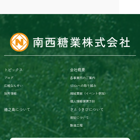
トピックス
会社概要
ブログ
各事業所のご案内
広報なんせい
SDGsへの取り組み
採用情報
地域貢献（イベント参加）
個人情報保護方針
徳之島について
さとうきびについて
栽培について
製造工程