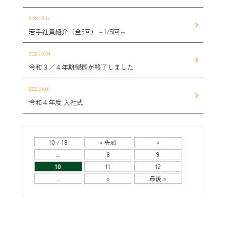
2022.05.17
若手社員紹介（全5回）～1/5回～
2022.04.04
令和３／４年期製糖が終了しました
2022.04.01
令和４年度 入社式
10 / 18
« 先頭
«
...
8
9
10
11
12
...
»
最後 »