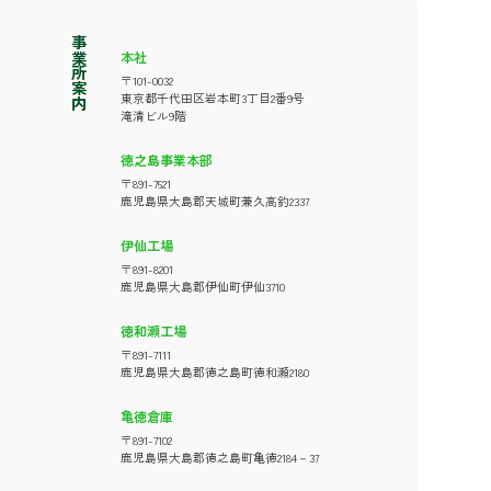
事業所案内
本社
〒101-0032
東京都千代田区岩本町3丁目2番9号
滝清ビル9階
徳之島事業本部
〒891-7621
鹿児島県大島郡天城町兼久高釣2337
伊仙工場
〒891-8201
鹿児島県大島郡伊仙町伊仙3710
徳和瀬工場
〒891-7111
鹿児島県大島郡徳之島町徳和瀬2180
亀徳倉庫
〒891-7102
鹿児島県大島郡徳之島町亀徳2184－37