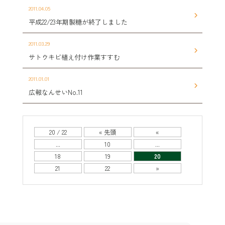
2011.04.05
平成22/23年期製糖が終了しました
2011.03.29
サトウキビ植え付け作業すすむ
2011.01.01
広報なんせいNo.11
20 / 22
« 先頭
«
...
10
...
18
19
20
21
22
»