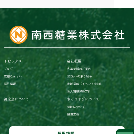
トピックス
会社概要
ブログ
各事業所のご案内
広報なんせい
SDGsへの取り組み
採用情報
地域貢献（イベント参加）
個人情報保護方針
徳之島について
さとうきびについて
栽培について
製造工程
採用情報