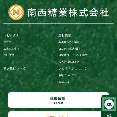
トピックス
会社概要
ブログ
各事業所のご案内
広報なんせい
SDGsへの取り組み
採用情報
地域貢献（イベント参加）
個人情報保護方針
徳之島について
さとうきびについて
栽培について
製造工程
採用情報
Recruit
採