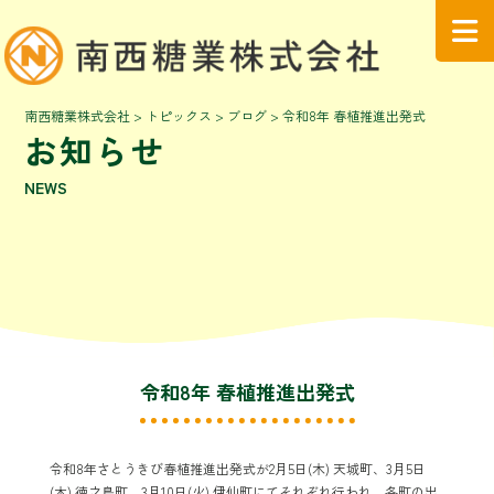
南西糖業株式会社
>
トピックス
>
ブログ
>
令和8年 春植推進出発式
お知らせ
NEWS
令和8年 春植推進出発式
令和8年さとうきび春植推進出発式が2月5日(木) 天城町、3月5日
(木) 徳之島町、3月10日(火) 伊仙町にてそれぞれ行われ、各町の出