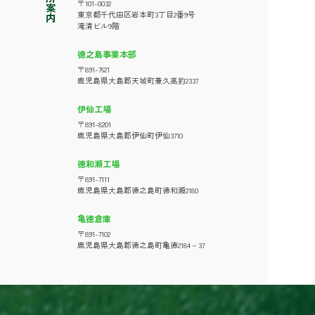
〒101-0032
東京都千代田区岩本町3丁目2番9号
滝清ビル9階
徳之島事業本部
〒891-7621
鹿児島県大島郡天城町兼久高釣2337
伊仙工場
〒891-8201
鹿児島県大島郡伊仙町伊仙3710
徳和瀬工場
〒891-7111
鹿児島県大島郡徳之島町徳和瀬2180
亀徳倉庫
〒891-7102
鹿児島県大島郡徳之島町亀徳2184－37