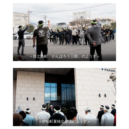
＜徳之島町「がんばろう三唱」のようす＞
＜伊仙町夏植出発式のようす＞