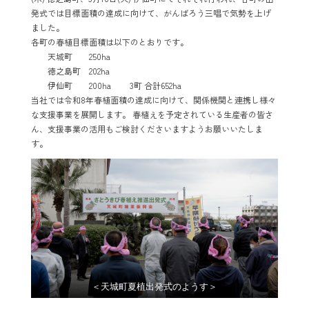
発式では目標面積の達成に向けて、がんばろう三唱で気勢を上げ
ました。
各町の春植目標面積は以下のとおりです。
天城町 250ha
徳之島町 202ha
伊仙町 200ha 3町 合計652ha
当社では令和8年春植面積の達成に向けて、関係機関と連携し様々
な支援事業を展開します。 春植えを予定されている生産者の皆さ
ん、支援事業の活用もご検討くださいますようお願いいたしま
す。
＜天城町夏植出発式のようす＞