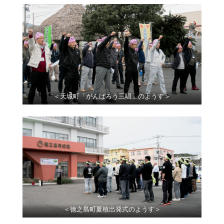
＜天城町「がんばろう三唱」のようす＞
＜徳之島町夏植出発式のようす＞