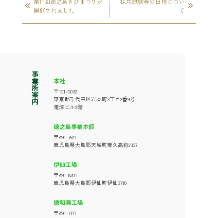
第11回徳之島きびまつりが
採用試験等の日程につい
開催されました
て
事業所案内
本社
〒101-0032
東京都千代田区岩本町3丁目2番9号
滝清ビル9階
徳之島事業本部
〒891-7621
鹿児島県大島郡天城町兼久高釣2337
伊仙工場
〒891-8201
鹿児島県大島郡伊仙町伊仙3710
徳和瀬工場
〒891-7111