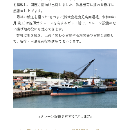
を積載し、関西方面向け出荷しました、製品出荷に携わる皆様に
感謝申し上げます。
最終の輸送を担った”さつま2”(株式会社鹿児島商運組、令和8年2
月 竣工)は旋回式クレーンを有するガット船で、クレーン設備のな
い揚げ地荷役にも対応できます。
弊社は引き続き、出荷に関わる皆様や港湾関係の皆様と連携し
て、安全・円滑な荷役を進めてまいります。
<クレーン設備を有する”さつま2″>