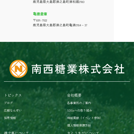
鹿児島県大島郡徳之島町徳和瀬2180
亀徳倉庫
〒891-7102
鹿児島県大島郡徳之島町亀徳2184－37
トピックス
会社概要
ブログ
各事業所のご案内
広報なんせい
SDGsへの取り組み
採用情報
地域貢献（イベント参加）
個人情報保護方針
徳之島について
さとうきびについて