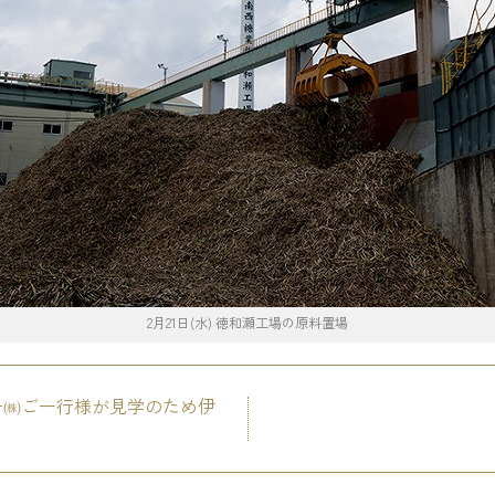
2月21日(水) 徳和瀬工場の原料置場
ー㈱ご一行様が見学のため伊