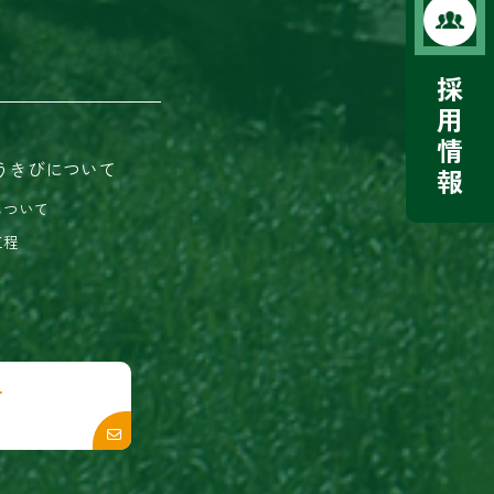
採
用
情
うきびについて
報
について
工程
せ