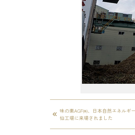
味の素AGF㈱、日本自然エネルギ
仙工場に来場されました