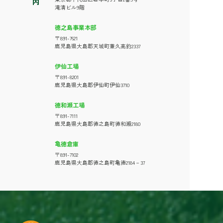
滝清ビル9階
徳之島事業本部
〒891-7621
鹿児島県大島郡天城町兼久高釣2337
伊仙工場
〒891-8201
鹿児島県大島郡伊仙町伊仙3710
徳和瀬工場
〒891-7111
鹿児島県大島郡徳之島町徳和瀬2180
亀徳倉庫
〒891-7102
鹿児島県大島郡徳之島町亀徳2184－37