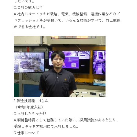
したいです。
Q.会社の魅力は？
A.社内にはサトウキビ栽培、電気、機械整備、溶接作業などのプ
ロフェッショナルが多数いて、いろんな技術が学べて、自己成長
ができる会社です。
—————————————————————————————————
3.製造技術職 Hさん
（令和
4
年度入社）
Q.入社したきっかけ
A.製糖臨時員として勤務していた際に、採用試験があると知り、
受験しキャリア採用にて入社しました。
Q.仕事について