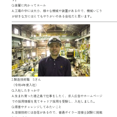
Q.後輩に向かってエール
A.工場の中には大小、様々な機械や装置があるので、機械いじり
が好きな方にはとてもやりがいのある会社だと思います。
—————————————————————————————————
2.製造技術職 Sさん
（令和
4
年度入社）
Q.入社したきっかけ
A.生まれ育った徳之島で仕事をしたく、求人広告やホームページ
での採用情報を見てキャリア採用を受験し、入社しました。
Q.得意やチャレンジしてみたいこと
A.溶接技術には自信があるので、普通ボイラー溶接士試験に挑戦