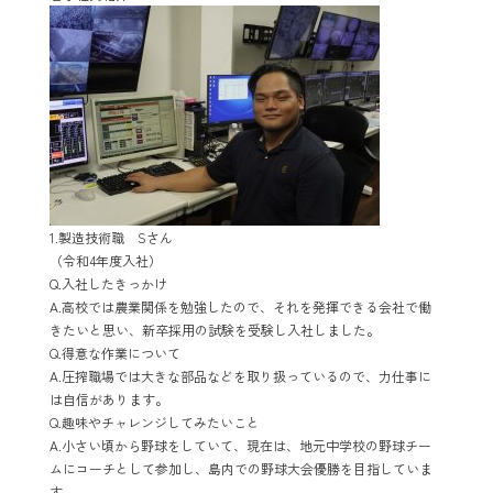
1.製造技術職 Sさん
（令和
4
年度入社）
Q.入社したきっかけ
A.高校では農業関係を勉強したので、それを発揮できる会社で働
きたいと思い、新卒採用の試験を受験し入社しました。
Q.得意な作業について
A.圧搾職場では大きな部品などを取り扱っているので、力仕事に
は自信があります。
Q.趣味やチャレンジしてみたいこと
A.小さい頃から野球をしていて、現在は、地元中学校の野球チー
ムにコーチとして参加し、島内での野球大会優勝を目指していま
す。