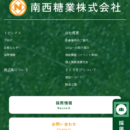
トピックス
会社概要
ブログ
各事業所のご案内
広報なんせい
SDGsへの取り組み
採用情報
地域貢献（イベント参加）
個人情報保護方針
徳之島について
さとうきびについて
栽培について
製造工程
採用情報
Recruit
採
お問い合わせ
用
Contact